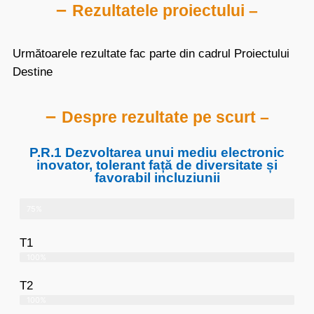
–
Rezultatele proiectului –
Următoarele rezultate fac parte din cadrul Proiectului
Destine
–
Despre rezultate pe scurt –
P.R.1 Dezvoltarea unui mediu electronic
inovator, tolerant față de diversitate și
favorabil incluziunii
75%
T1
100%
T2
100%