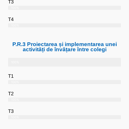
T3
100%
T4
100%
P.R.3 Proiectarea și implementarea unei
activități de învățare între colegi
100%
T1
100%
T2
100%
T3
100%