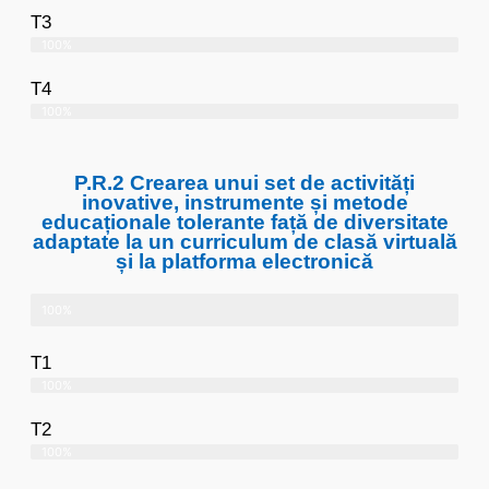
T3
100%
T4
100%
P.R.2 Crearea unui set de activități
inovative, instrumente și metode
educaționale tolerante față de diversitate
adaptate la un curriculum de clasă virtuală
și la platforma electronică
100%
T1
100%
T2
100%